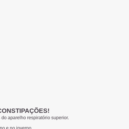
 CONSTIPAÇÕES!
 do aparelho respiratório superior.
no e no inverno.