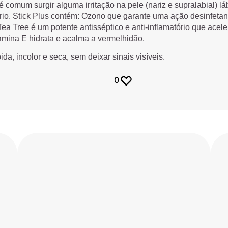
comum surgir alguma irritação na pele (nariz e supralabial) lá
rio. Stick Plus contém: Ozono que garante uma ação desinfetant
ea Tree é um potente antisséptico e anti-inflamatório que acele
tamina E hidrata e acalma a vermelhidão.
da, incolor e seca, sem deixar sinais visíveis.
0