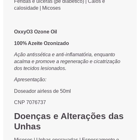
Feridas e úlceras (pé diabético) | Calos e
calosidade | Micoses
OxxyO3 Ozone Oil
100% Azeite Ozonizado
Ação antissética e anti-inflamatória, enquanto
acalma e promove a regeneração e cicatrização
dos tecidos lesionados.
Apresentação:
Doseador airless de 50ml
CNP 7076737
Doenças e Alterações das
Unhas
Micoses | Unhas encravadas | Espessamento e