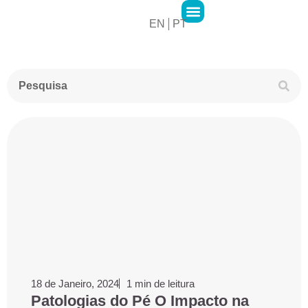
EN
PT
2MPharma Group
2MPharma Portugal
Hawa Pharma
Cursos 2M Academy
18 de Janeiro, 2024
1 min de leitura
Patologias do Pé O Impacto na