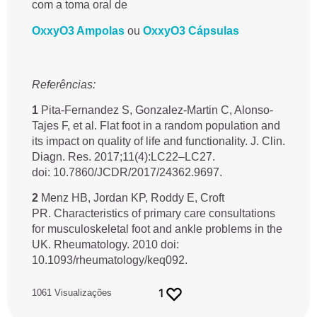
com a toma oral de
OxxyO3 Ampolas
ou
OxxyO3 Cápsulas
Referências:
1
Pita-Fernandez S, Gonzalez-Martin C, Alonso-
Tajes F, et al. Flat foot in a random population and
its impact on quality of life and functionality. J. Clin.
Diagn. Res. 2017;11(4):LC22–LC27.
doi: 10.7860/JCDR/2017/24362.9697.
2
Menz HB, Jordan KP, Roddy E, Croft
PR. Characteristics of primary care consultations
for musculoskeletal foot and ankle problems in the
UK. Rheumatology. 2010 doi:
10.1093/rheumatology/keq092.
1
1061 Visualizações