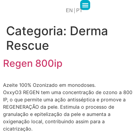
EN
PT
2MPharma Group
2MPharma Portugal
Hawa Pharma
Cursos 2M Academy
Categoria:
Derma
Rescue
Regen 800ip
Azeite 100% Ozonizado em monodoses.
OxxyO3 REGEN tem uma concentração de ozono a 800
IP, o que permite uma ação antisséptica e promove a
REGENERAÇÃO da pele. Estimula o processo de
granulação e epitelização da pele e aumenta a
oxigenação local, contribuindo assim para a
cicatrização.