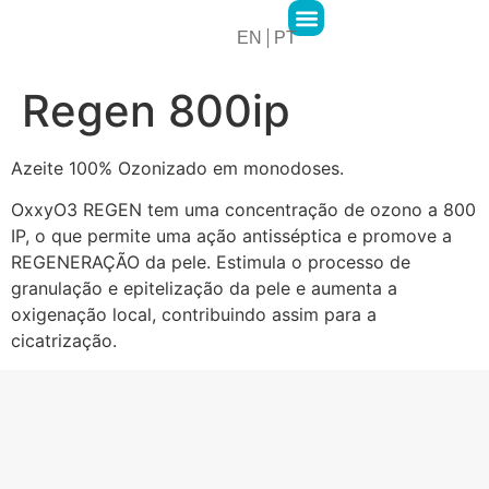
EN
PT
2MPharma Group
2MPharma Portugal
Hawa Pharma
Cursos 2M Academy
Regen 800ip
Azeite 100% Ozonizado em monodoses.
OxxyO3 REGEN tem uma concentração de ozono a 800
IP, o que permite uma ação antisséptica e promove a
REGENERAÇÃO da pele. Estimula o processo de
granulação e epitelização da pele e aumenta a
oxigenação local, contribuindo assim para a
cicatrização.