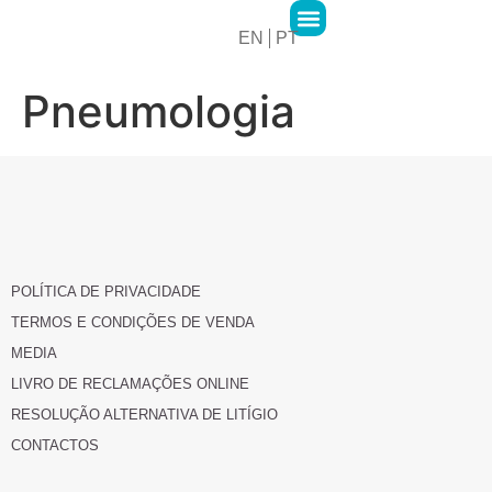
EN
PT
2MPharma Group
2MPharma Portugal
Hawa Pharma
Cursos 2M Academy
Pneumologia
POLÍTICA DE PRIVACIDADE
TERMOS E CONDIÇÕES DE VENDA
MEDIA
LIVRO DE RECLAMAÇÕES ONLINE
RESOLUÇÃO ALTERNATIVA DE LITÍGIO
CONTACTOS