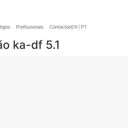
tigos
Profissionais
Contactos
EN
PT
ão ka-df 5.1