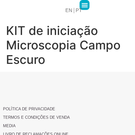
EN
PT
2MPharma Group
2MPharma Portugal
Hawa Pharma
Cursos 2M Academy
KIT de iniciação
Microscopia Campo
Escuro
POLÍTICA DE PRIVACIDADE
TERMOS E CONDIÇÕES DE VENDA
MEDIA
LIVRO DE RECLAMAÇÕES ONLINE