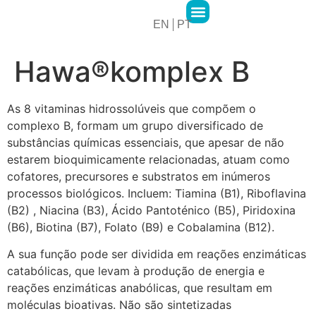
EN
PT
2MPharma Group
2MPharma Portugal
Hawa Pharma
Cursos 2M Academy
Hawa®komplex B
As 8 vitaminas hidrossolúveis que compõem o
complexo B, formam um grupo diversificado de
substâncias químicas essenciais, que apesar de não
estarem bioquimicamente relacionadas, atuam como
cofatores, precursores e substratos em inúmeros
processos biológicos. Incluem: Tiamina (B1), Riboflavina
(B2) , Niacina (B3), Ácido Pantoténico (B5), Piridoxina
(B6), Biotina (B7), Folato (B9) e Cobalamina (B12).
A sua função pode ser dividida em reações enzimáticas
catabólicas, que levam à produção de energia e
reações enzimáticas anabólicas, que resultam em
moléculas bioativas. Não são sintetizadas