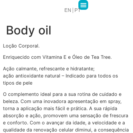
EN
PT
2MPharma Group
2MPharma Portugal
Hawa Pharma
Cursos 2M Academy
Body oil
Loção Corporal.
Enriquecido com Vitamina E e Óleo de Tea Tree.
Ação calmante, refrescante e hidratante;
ação antioxidante natural – Indicado para todos os
tipos de pele
O complemento ideal para a sua rotina de cuidado e
beleza. Com uma inovadora apresentação em spray,
torna a aplicação mais fácil e prática. A sua rápida
absorção e ação, promovem uma sensação de frescura
e conforto. Com o avançar da idade, a velocidade e a
qualidade da renovação celular diminui, a consequência