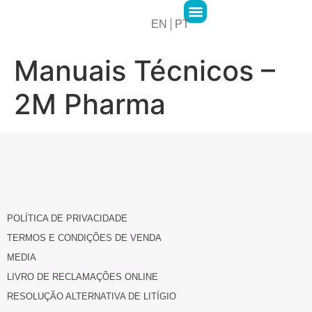
EN
PT
2MPharma Group
2MPharma Portugal
Hawa Pharma
Cursos 2M Academy
Manuais Técnicos –
2M Pharma
POLÍTICA DE PRIVACIDADE
TERMOS E CONDIÇÕES DE VENDA
MEDIA
LIVRO DE RECLAMAÇÕES ONLINE
RESOLUÇÃO ALTERNATIVA DE LITÍGIO