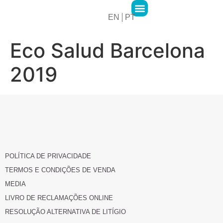
EN
PT
2MPharma Group
2MPharma Portugal
Hawa Pharma
Cursos 2M Academy
Eco Salud Barcelona
2019
POLÍTICA DE PRIVACIDADE
TERMOS E CONDIÇÕES DE VENDA
MEDIA
LIVRO DE RECLAMAÇÕES ONLINE
RESOLUÇÃO ALTERNATIVA DE LITÍGIO