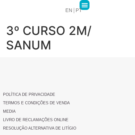
EN
PT
2MPharma Group
2MPharma Portugal
Hawa Pharma
Cursos 2M Academy
3º CURSO 2M/
SANUM
POLÍTICA DE PRIVACIDADE
TERMOS E CONDIÇÕES DE VENDA
MEDIA
LIVRO DE RECLAMAÇÕES ONLINE
RESOLUÇÃO ALTERNATIVA DE LITÍGIO