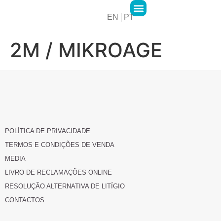
EN
PT
2MPharma Group
2MPharma Portugal
Hawa Pharma
Cursos 2M Academy
2M / MIKROAGE
POLÍTICA DE PRIVACIDADE
TERMOS E CONDIÇÕES DE VENDA
MEDIA
LIVRO DE RECLAMAÇÕES ONLINE
RESOLUÇÃO ALTERNATIVA DE LITÍGIO
CONTACTOS