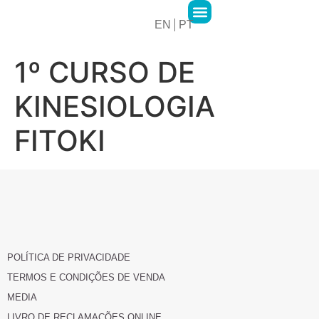
EN
PT
2MPharma Group
2MPharma Portugal
Hawa Pharma
Cursos 2M Academy
1º CURSO DE
KINESIOLOGIA
FITOKI
POLÍTICA DE PRIVACIDADE
TERMOS E CONDIÇÕES DE VENDA
MEDIA
LIVRO DE RECLAMAÇÕES ONLINE