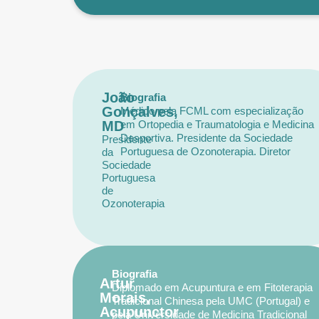
João
Biografia
Gonçalves,
Médico pela FCML com especialização
MD
em Ortopedia e Traumatologia e Medicina
Desportiva. Presidente da Sociedade
Presidente
Portuguesa de Ozonoterapia. Diretor
da
Sociedade
clínico de diversos serviços e federações.
Portuguesa
Ampla experiência em cirurgia com
de
especialização em artoplastia da anca,
Ozonoterapia
joelho e ombro. Orador em inúmeros
eventos científicos nacionais e
internacionais.
Biografia
Artur
Diplomado em Acupuntura e em Fitoterapia
Morais,
Tradicional Chinesa pela UMC (Portugal) e
Acupunctor
pela Universidade de Medicina Tradicional