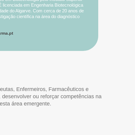
É licenciada em Engenharia Biotecnológica
idade do Algarve. Com cerca de 20 anos de
tigação científica na área do diagnóstico
s de diagnóstico In Vitro (IVD) em instituições
nal. Em 2014 foi sócia fundadora da
rma.pt
a empresa no diagnóstico de infeções
alista convidada da Comissão Europeia na
mento de projetos científicos.
apeutas, Enfermeiros, Farmacêuticos e
r, desenvolver ou reforçar competências na
 esta área emergente.