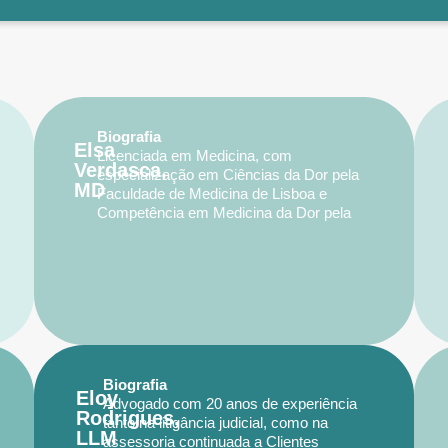
Biografia
Elsa
Licenciada em Medicina, com
Verdasca,
especialização em Ciências da Dor pela
MD
Faculdade de Medicina de Lisboa e
Competência em Medicina da Dor pela
Ordem dos Médicos. Pós-graduação em
Cuidados Paliativos. Coordenadora e
responsável pela Ozonoterapia em Dor
Crónica no Hospital da Luz de Setúbal.
Integra a equipa assistencial da Unidade
da Dor de HGO sendo responsável pela
área de Ozonoterapia.
Biografia
Eloy
Advogado com 20 anos de experiência
Rodrigues,
tanto na litigância judicial, como na
LLM
assessoria continuada a Clientes