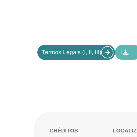
Termos Legais (I, II, III)
I
CRÉDITOS
LOCALI