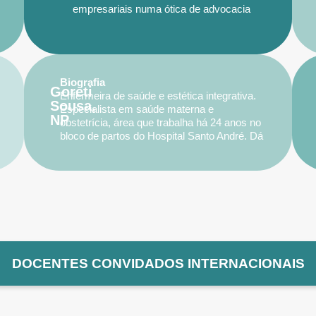
empresariais numa ótica de advocacia
preventiva, sócio administrador da Luis S.
Rodrigues & Associados, um escritório
membro do agrupamento ibérico Práctica
Legal Abogados. Fluente em Português,
Espanhol e Inglês.
Biografia
Goreti
Enfermeira de saúde e estética integrativa.
Sousa,
Especialista em saúde materna e
NP
obstetrícia, área que trabalha há 24 anos no
bloco de partos do Hospital Santo André. Dá
formação em colaboração com várias
escolas de saúde, tanto a alunos da
licenciatura como da especialidade. Em
2017 inicia-se na harmonização facial e
corporal onde desenvolveu um
procedimento inovador sem recurso a
químicos. Promove com todos os pacientes
saúde integrativa e anti-aging, e exerce
ozonoterapia. Tem com cada paciente uma
DOCENTES CONVIDADOS INTERNACIONAIS
abordagem orientada para a cura e estética
como um todo, não visando apenas a
estética, mas a saúde e a qualidade de vida.