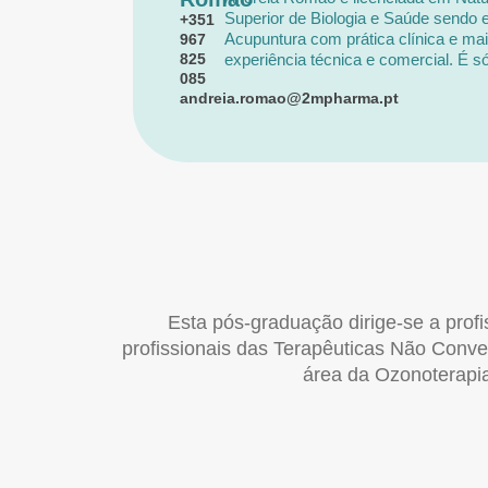
Superior de Biologia e Saúde sendo 
+351
Acupuntura com prática clínica e ma
967
825
experiência técnica e comercial. É só
085
técnica da 2M PHARMA desde 2016. 
andreia.romao@2mpharma.pt
coordenação da primeira edição do 
Ozonoterapia Médica da Universidad
detém um vasto conhecimento teórico
terapêutica.
Esta pós-graduação dirige-se a profi
profissionais das Terapêuticas Não Conven
área da Ozonoterapia