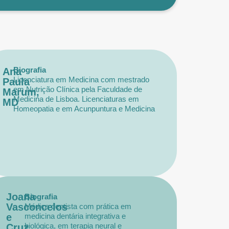
Biografia
Ana
Licenciatura em Medicina com mestrado
Paula
em Nutrição Clínica pela Faculdade de
Marum,
Medicina de Lisboa. Licenciaturas em
MD
Homeopatia e em Acunpuntura e Medicina
Tradicional Chinesa. Diretora da Clínica
Centro de Medicina Integrativa de Almada
(CEMINT). Docente do Instituto Politécnico
de Setúbal/Escola Superior de Saúde.
Detém diversas pós-graduações em
especialidades clínicas e é diplomada em
Ozonoterapia e medicina Bio-oxidativa
Joana
Biografia
Vasconcelos
Médica dentista com prática em
e
medicina dentária integrativa e
biológica, em terapia neural e
Cruz,