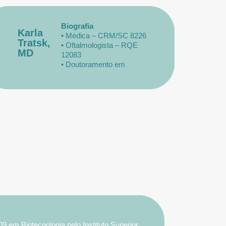
Biografia
Karla
• Médica – CRM/SC 8226
Tratsk,
• Oftalmologista – RQE
MD
12083
• Doutoramento em
Oftalmologia, Universidade
de Münster (Alemanha)
 em Biotecnologia pelo Instituto Superior