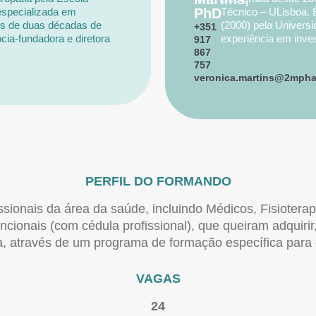
especializada em
PhD
Técnico – ULisboa. 
is de duas décadas de
(2000) pela Univers
+351
cia-fundadora e diretora
experiência em inves
917
Pertence ao corpo de
clínico e dispositivo
867
curso de pós-graduação em
757
de renome internacio
veronica.martins@2mpha
e Lusófona de Lisboa e
Magnomics S.A., um
 e prático nesta técnica
bacterianas. Especi
avaliação de financia
PERFIL DO FORMANDO
ssionais da área da saúde, incluindo Médicos, Fisioter
cionais (com cédula profissional), que queiram adquiri
, através de um programa de formação específica para
VAGAS
24