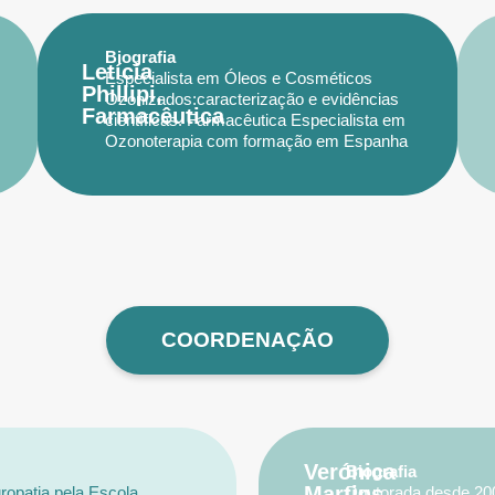
Biografia
Letícia
Especialista em Óleos e Cosméticos
Phillipi,
Ozonizados:caracterização e evidências
Farmacêutica
científicas. Farmacêutica Especialista em
Ozonoterapia com formação em Espanha
e Cuba. Pós graduação em Adequação
Nutricional e Manutenção da Homeostase
com Dr. Lair Ribeiro. Fundadora e diretora
da Associação Brasileira de Ozonoterapia
(ABOZ), experiência de 20 anos com
tecnologia de ozono e palestrante em
congressos internacionais.
COORDENAÇÃO
Verónica
Biografia
Martins,
ropatia pela Escola
Doutorada desde 2009