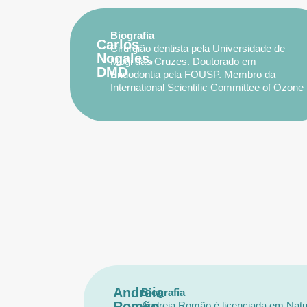
Biografia
Carlos
Cirurgião dentista pela Universidade de
Nogales,
Mogi das Cruzes. Doutorado em
DMD
Endodontia pela FOUSP. Membro da
International Scientific Committee of Ozone
Therapy (ISCO3). Co-participação no
processo de regulamentação da
Ozonoterapia na Odontologia brasileira.
Presidente da Câmara Técnica de
Ozonoterapia – CROSP. Co-Fundador da
Internacional Academy of Ozone in
Healthcare (EUA). Coordenador do curso
de Habilitação em Ozonoterapia – Fapes
(SP).
Andreia
Biografia
Romão
Andreia Romão é licenciada em Natu