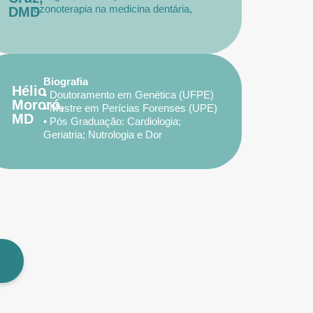
ozonoterapia na medicina dentária,
DMD
implantologia e reabilitação oral.
Docente do curso de Prótese Dentária
no Instituto Universitário Egas Moniz.
Biografia
Hélio
• Doutoramento em Genética (UFPE)
Mororó,
• Mestre em Perícias Forenses (UPE)
MD
• Pós Graduação: Cardiologia;
Geriatria; Nutrologia e Dor
• Médico – 1994
• Pesquisador, Consultor, Prescritor
de Terapia bioxidativa há quase 17
anos. Professor de Medicina
(Universidade Católica de
Pernambuco/PE)/ Pós Graduações
(Brasil / Europa)